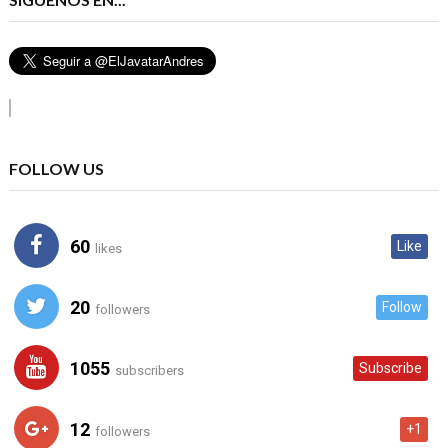
FOLLOW US
60
Like
likes
20
Follow
followers
1055
Subscribe
subscribers
12
+1
followers