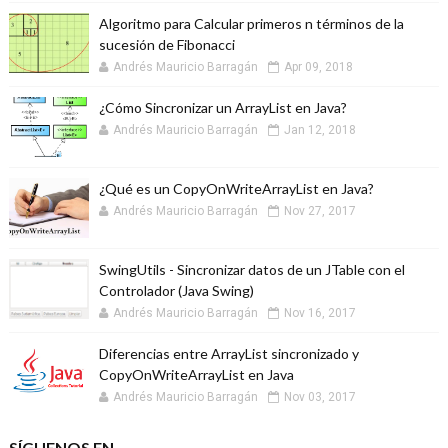
Algoritmo para Calcular primeros n términos de la
sucesión de Fibonacci
Andrés Mauricio Barragán
Apr 09, 2018
¿Cómo Sincronizar un ArrayList en Java?
Andrés Mauricio Barragán
Jan 12, 2018
¿Qué es un CopyOnWriteArrayList en Java?
Andrés Mauricio Barragán
Nov 27, 2017
SwingUtils - Sincronizar datos de un JTable con el
Controlador (Java Swing)
Andrés Mauricio Barragán
Nov 16, 2017
Diferencias entre ArrayList sincronizado y
CopyOnWriteArrayList en Java
Andrés Mauricio Barragán
Nov 03, 2017
SÍGUENOS EN...