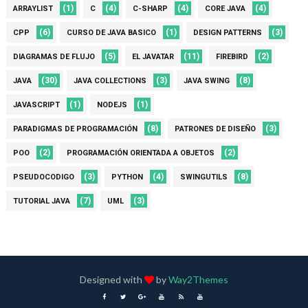
(1)
(4)
(4)
(4)
ARRAYLIST
C
C-SHARP
CORE JAVA
(6)
(1)
(3)
CPP
CURSO DE JAVA BASICO
DESIGN PATTERNS
(5)
(11)
(2)
DIAGRAMAS DE FLUJO
EL JAVATAR
FIREBIRD
(30)
(3)
(8)
JAVA
JAVA COLLECTIONS
JAVA SWING
(1)
(1)
JAVASCRIPT
NODEJS
(8)
(3)
PARADIGMAS DE PROGRAMACIÓN
PATRONES DE DISEÑO
(2)
(2)
POO
PROGRAMACIÓN ORIENTADA A OBJETOS
(3)
(4)
(8)
PSEUDOCODIGO
PYTHON
SWINGUTILS
(7)
(3)
TUTORIAL JAVA
UML
Designed with
by
Way2Themes