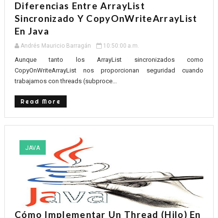
Diferencias Entre ArrayList
Sincronizado Y CopyOnWriteArrayList
En Java
Andrés Mauricio Barragán
10:50:00 a.m.
Aunque tanto los ArrayList sincronizados como
CopyOnWriteArrayList nos proporcionan seguridad cuando
trabajamos con threads (subproce...
Read More
JAVA
Cómo Implementar Un Thread (Hilo) En