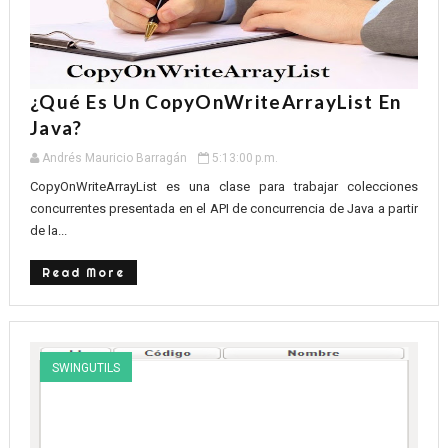
¿Qué Es Un CopyOnWriteArrayList En
Java?
Andrés Mauricio Barragán
5:13:00 p.m.
CopyOnWriteArrayList es una clase para trabajar colecciones
concurrentes presentada en el API de concurrencia de Java a partir
de la...
Read More
SWINGUTILS