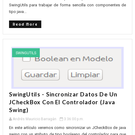
SwingUtils para trabajar de forma sencilla con componentes de
tipo java...
Read More
SWINGUTILS
SwingUtils - Sincronizar Datos De Un
JCheckBox Con El Controlador (Java
Swing)
Andrés Mauricio Barragán
3:36:00 p.m.
En este artículo veremos como sincronizar un JCheckBox de java
swing con un atributo de tipo booleano del controlador para que