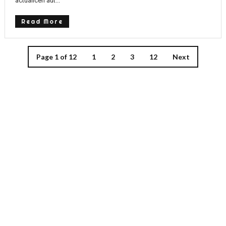
actualicen aut...
Read More
Page 1 of 12
1
2
3
12
Next