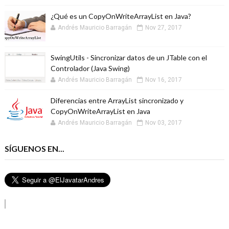
¿Qué es un CopyOnWriteArrayList en Java?
Andrés Mauricio Barragán
Nov 27, 2017
SwingUtils - Sincronizar datos de un JTable con el
Controlador (Java Swing)
Andrés Mauricio Barragán
Nov 16, 2017
Diferencias entre ArrayList sincronizado y
CopyOnWriteArrayList en Java
Andrés Mauricio Barragán
Nov 03, 2017
SÍGUENOS EN...