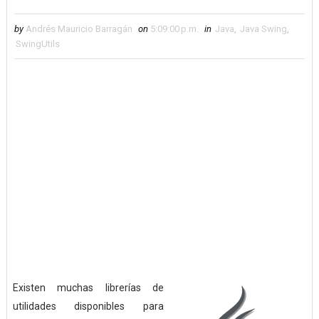
by
Andrés Mauricio Barragán
on
5:09:00 p.m.
in
Java
,
Java Swing
,
SwingUtils
Existen muchas librerías de
utilidades disponibles para