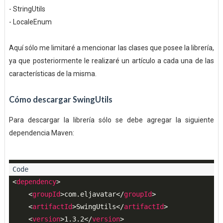
- StringUtils
- LocaleEnum
Aquí sólo me limitaré a mencionar las clases que posee la librería,
ya que posteriormente le realizaré un artículo a cada una de las
características de la misma.
Cómo descargar SwingUtils
Para descargar la librería sólo se debe agregar la siguiente
dependencia Maven:
<
dependency
>
<
groupId
>
com.eljavatar
</
groupId
>
<
artifactId
>
SwingUtils
</
artifactId
>
<
version
>
1.3.2
</
version
>