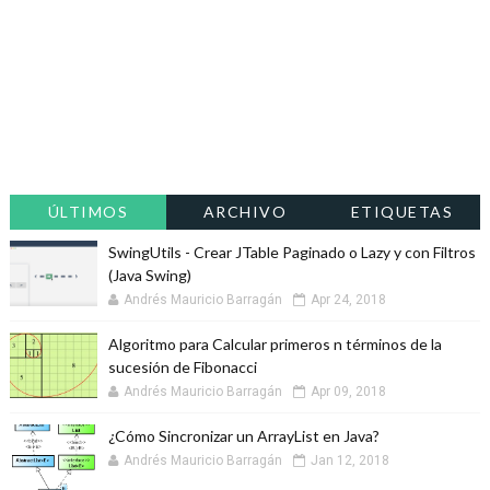
ÚLTIMOS
ARCHIVO
ETIQUETAS
SwingUtils - Crear JTable Paginado o Lazy y con Filtros
(Java Swing)
Andrés Mauricio Barragán
Apr 24, 2018
Algoritmo para Calcular primeros n términos de la
sucesión de Fibonacci
Andrés Mauricio Barragán
Apr 09, 2018
¿Cómo Sincronizar un ArrayList en Java?
Andrés Mauricio Barragán
Jan 12, 2018