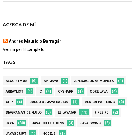
ACERCA DE MÍ
Andrés Mauricio Barragán
Ver mi perfil completo
TAGS
(6)
(1)
(1)
ALGORITMOS
API JAVA
APLICACIONES MOVILES
(1)
(4)
(4)
(4)
ARRAYLIST
C
C-SHARP
CORE JAVA
(6)
(1)
(3)
CPP
CURSO DE JAVA BASICO
DESIGN PATTERNS
(5)
(11)
(2)
DIAGRAMAS DE FLUJO
EL JAVATAR
FIREBIRD
(30)
(3)
(8)
JAVA
JAVA COLLECTIONS
JAVA SWING
(1)
(1)
JAVASCRIPT
NODEJS