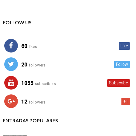
FOLLOW US
60
Like
likes
20
Follow
followers
1055
Subscribe
subscribers
12
+1
followers
ENTRADAS POPULARES