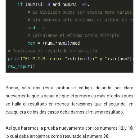
if
 (num
1
%i==
0
 and num
2
%i==
0
):

# La división puede ser exacta para varios v
# sin embargo sólo será mcd el último de est
mcd
 = i

# Calculamos el Mínimo Común Múltiplo
mcm
 = (num
1
*num
2
# Mostramos el resultado en pantalla
print
(
"El M.C.M. entre "
+str(num
1
)+
" y "
+str(num
2
)+
"
raw_input
Bueno, sólo nos resta probar el código, dejando por claro
nuevamente que a pesar de que el primero es más efectivo pues
se halla el resultado en menos iteraciones que el segundo, en
cualquiera de los dos casos debe darnos el mismo resultado.
Así que haremos la prueba nuevamente con los números
12
y
18
,
lo cual debe arrojarnos como resultado el número
36
: