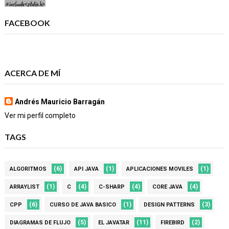
FACEBOOK
ACERCA DE MÍ
Andrés Mauricio Barragán
Ver mi perfil completo
TAGS
(6)
(1)
(1)
ALGORITMOS
API JAVA
APLICACIONES MOVILES
(1)
(4)
(4)
(4)
ARRAYLIST
C
C-SHARP
CORE JAVA
(6)
(1)
(3)
CPP
CURSO DE JAVA BASICO
DESIGN PATTERNS
(5)
(11)
(2)
DIAGRAMAS DE FLUJO
EL JAVATAR
FIREBIRD