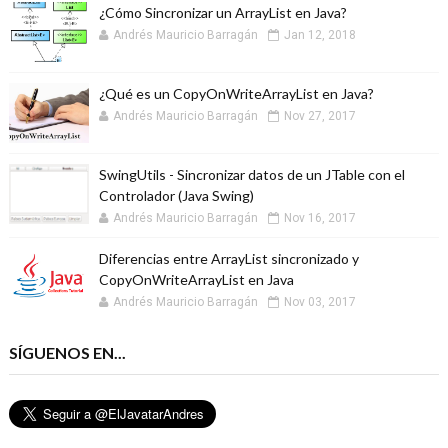
¿Cómo Sincronizar un ArrayList en Java?
Andrés Mauricio Barragán
Jan 12, 2018
¿Qué es un CopyOnWriteArrayList en Java?
Andrés Mauricio Barragán
Nov 27, 2017
SwingUtils - Sincronizar datos de un JTable con el
Controlador (Java Swing)
Andrés Mauricio Barragán
Nov 16, 2017
Diferencias entre ArrayList sincronizado y
CopyOnWriteArrayList en Java
Andrés Mauricio Barragán
Nov 03, 2017
SÍGUENOS EN...