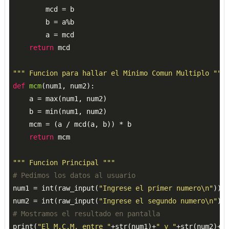
        mcd = b

        b = a%b

        a = mcd

return
 mcd

""" Funcion para hallar el Minimo Comun Multiplo """
def
mcm
(
num1, num2
):
    a = max(num1, num2)

    b = min(num1, num2)

    mcm = (a / mcd(a, b)) * b

return
 mcm

""" Funcion Principal """
# Pedimos los datos al usuario
num1 = int(raw_input(
"Ingrese el primer numero\n"
))

num2 = int(raw_input(
"Ingrese el segundo numero\n"
# Mostramos el resultado en pantalla
print(
"El M.C.M. entre "
+str(num1)+
" y "
+str(num2)+
"