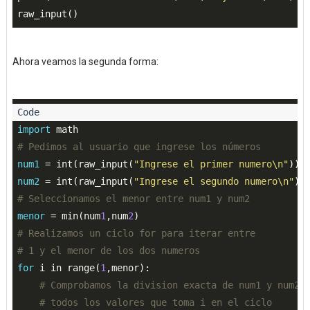
Ahora veamos la segunda forma:
import
# Pedimos al usuario que ingrese los números
num1
 = int(raw_input(
"Ingrese el primer numero\n"
num2
 = int(raw_input(
"Ingrese el segundo numero\n"
# Seleccionamos el menor entre num1 y num2
menor
 = min(num
1
,num
2
# Realizamos un ciclo for para iterar entre
# 1 y el menor de los dos numeros
for
 i in range(
1
,menor):

# Comprobamos la division exacta de num1 y num2 
# todos los valores que toma i en el ciclo