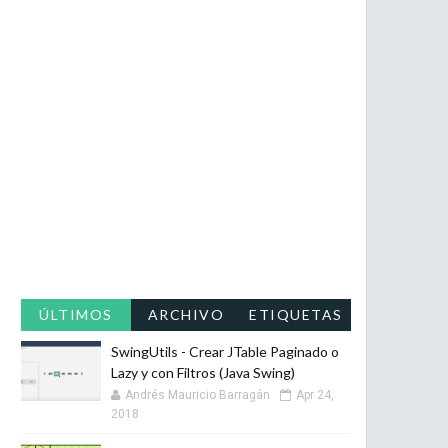
ÚLTIMOS
ARCHIVO
ETIQUETAS
SwingUtils - Crear JTable Paginado o
Lazy y con Filtros (Java Swing)
Andrés Mauricio Barragán
Apr 24,
2018