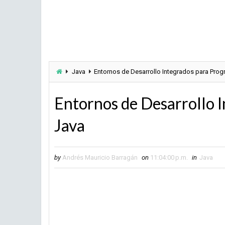
Java
Entornos de Desarrollo Integrados para Prog
Entornos de Desarrollo 
Java
by
Andrés Mauricio Barragán
on
11:04:00 p.m.
in
Java