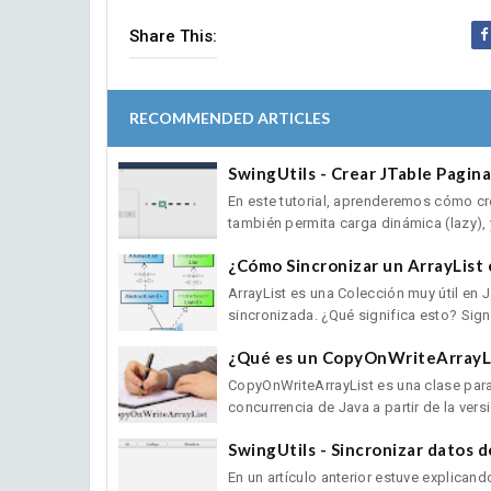
Share This:
RECOMMENDED ARTICLES
SwingUtils - Crear JTable Pagina
En este tutorial, aprenderemos cómo cr
también permita carga dinámica (lazy), y
¿Cómo Sincronizar un ArrayList 
ArrayList es una Colección muy útil en 
sincronizada. ¿Qué significa esto? Signi
¿Qué es un CopyOnWriteArrayLi
CopyOnWriteArrayList es una clase para
concurrencia de Java a partir de la versió
SwingUtils - Sincronizar datos d
En un artículo anterior estuve explica