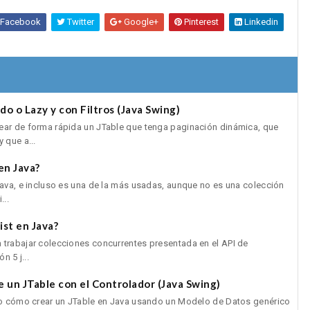
Facebook
Twitter
Google+
Pinterest
Linkedin
do o Lazy y con Filtros (Java Swing)
ear de forma rápida un JTable que tenga paginación dinámica, que
 que a...
en Java?
Java, e incluso es una de la más usadas, aunque no es una colección
...
st en Java?
 trabajar colecciones concurrentes presentada en el API de
n 5 j...
e un JTable con el Controlador (Java Swing)
ndo cómo crear un JTable en Java usando un Modelo de Datos genérico