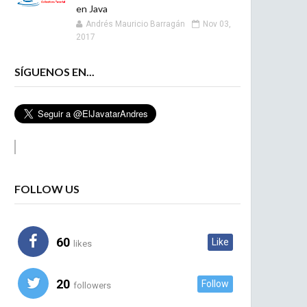
en Java
Andrés Mauricio Barragán
Nov 03,
2017
SÍGUENOS EN...
FOLLOW US
60
Like
likes
20
Follow
followers