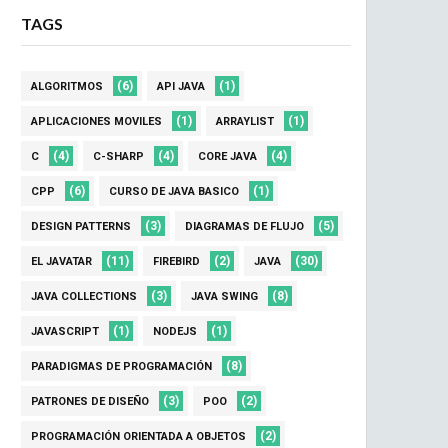
TAGS
(6)
(1)
ALGORITMOS
API JAVA
(1)
(1)
APLICACIONES MOVILES
ARRAYLIST
(4)
(4)
(4)
C
C-SHARP
CORE JAVA
(6)
(1)
CPP
CURSO DE JAVA BASICO
(3)
(5)
DESIGN PATTERNS
DIAGRAMAS DE FLUJO
(11)
(2)
(30)
EL JAVATAR
FIREBIRD
JAVA
(3)
(8)
JAVA COLLECTIONS
JAVA SWING
(1)
(1)
JAVASCRIPT
NODEJS
(8)
PARADIGMAS DE PROGRAMACIÓN
(3)
(2)
PATRONES DE DISEÑO
POO
(2)
PROGRAMACIÓN ORIENTADA A OBJETOS