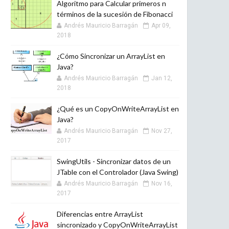
Algoritmo para Calcular primeros n
términos de la sucesión de Fibonacci
Andrés Mauricio Barragán
Apr 09,
2018
¿Cómo Sincronizar un ArrayList en
Java?
Andrés Mauricio Barragán
Jan 12,
2018
¿Qué es un CopyOnWriteArrayList en
Java?
Andrés Mauricio Barragán
Nov 27,
2017
SwingUtils - Sincronizar datos de un
JTable con el Controlador (Java Swing)
Andrés Mauricio Barragán
Nov 16,
2017
Diferencias entre ArrayList
sincronizado y CopyOnWriteArrayList